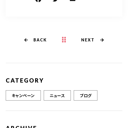
a
w
m
有
c
it
ai
e
te
l
b
r
BACK
NEXT
o
o
k
CATEGORY
キャンペーン
ニュース
ブログ