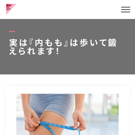
健康的な美脚の作り方
お客様の声
実は『内もも』は歩いて鍛
えられます！
代表挨拶
メニュー
ブログ
アクセス
お問い合わせはこちら