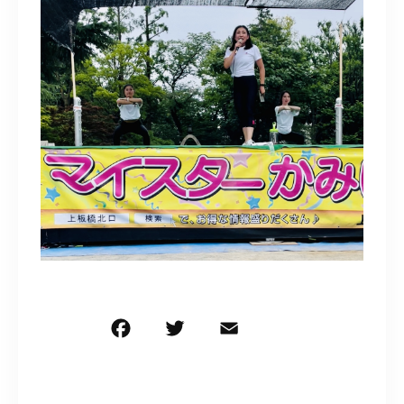
F
T
E
共
a
w
m
有
c
it
ai