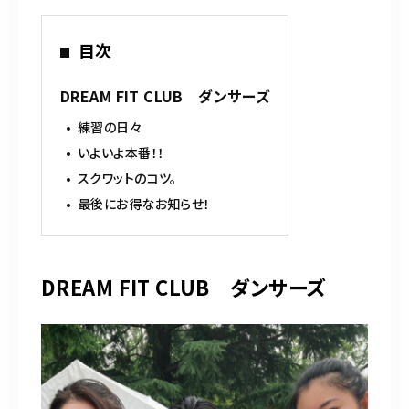
e
te
l
b
r
目次
o
o
DREAM FIT CLUB ダンサーズ
k
練習の日々
いよいよ本番！！
スクワットのコツ。
最後にお得なお知らせ！
DREAM FIT CLUB ダンサーズ