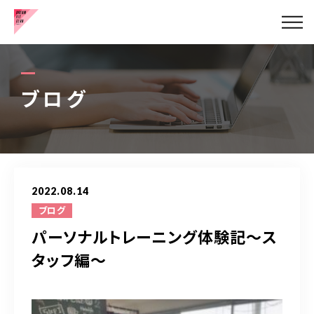
健康的な美脚の作り方
お客様の声
ブログ
代表挨拶
メニュー
2022.08.14
ブログ
ブログ
パーソナルトレーニング体験記〜ス
アクセス
タッフ編〜
お問い合わせはこちら