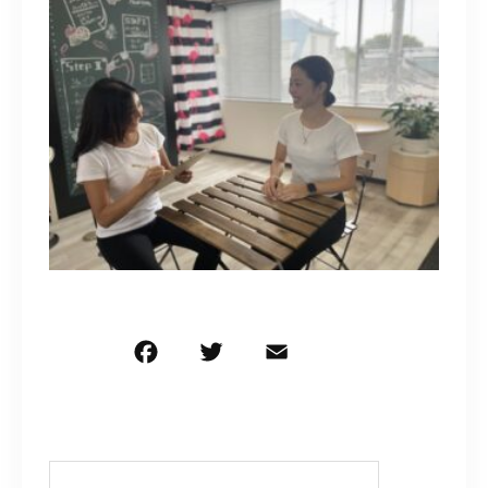
F
T
E
共
a
w
m
有
c
it
ai
e
te
l